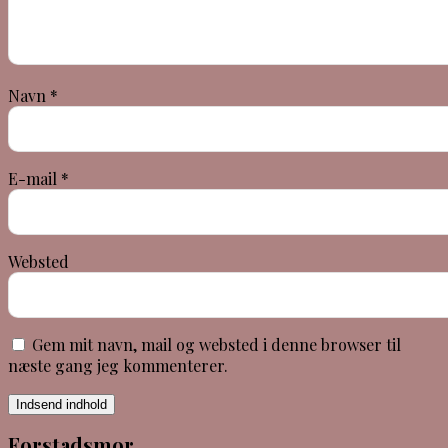
Navn
*
E-mail
*
Websted
Gem mit navn, mail og websted i denne browser til
næste gang jeg kommenterer.
Indsend indhold
Forstadsmor