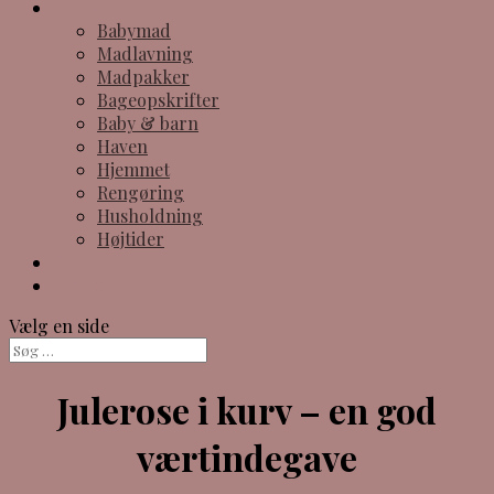
Kategorier
Babymad
Madlavning
Madpakker
Bageopskrifter
Baby & barn
Haven
Hjemmet
Rengøring
Husholdning
Højtider
Om
Find opskrift
Vælg en side
Julerose i kurv – en god
værtindegave