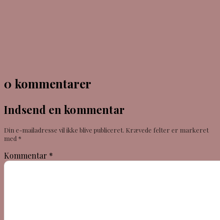
0 kommentarer
Indsend en kommentar
Din e-mailadresse vil ikke blive publiceret.
Krævede felter er markeret
med
*
Kommentar
*