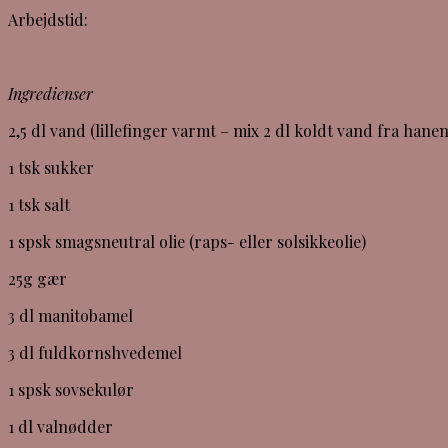
Arbejdstid:
Ingredienser
2,5 dl vand (lillefinger varmt – mix 2 dl koldt vand fra ha
1 tsk sukker
1 tsk salt
1 spsk smagsneutral olie (raps- eller solsikkeolie)
25g gær
3 dl manitobamel
3 dl fuldkornshvedemel
1 spsk sovsekulør
1 dl valnødder