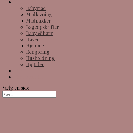
Kategorier
Babymad
Madlavning
Madpakker
Bageopskrifter
Baby & barn
Haven
Hjemmet
Rengøring
Husholdning
Højtider
Om
Find opskrift
Vælg en side