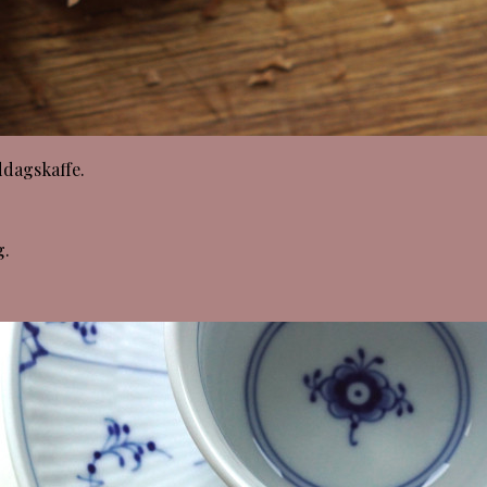
ddagskaffe.
g.