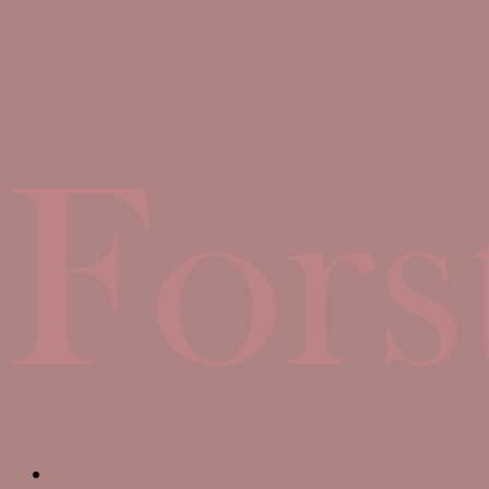
theresa@forstadsmor.dk
Forside