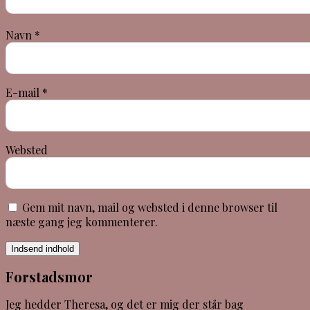
Navn
*
E-mail
*
Websted
Gem mit navn, mail og websted i denne browser til
næste gang jeg kommenterer.
Indsend indhold
Forstadsmor
Jeg hedder Theresa, og det er mig der står bag