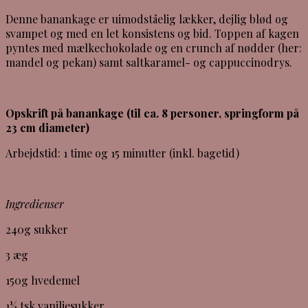
Denne banankage er uimodståelig lækker, dejlig blød og
svampet og med en let konsistens og bid. Toppen af kagen
pyntes med mælkechokolade og en crunch af nødder (her:
mandel og pekan) samt saltkaramel- og cappuccinodrys.
Opskrift på banankage (til ca. 8 personer, springform på
23 cm diameter)
Arbejdstid: 1 time og 15 minutter (inkl. bagetid)
Ingredienser
240g sukker
3 æg
150g hvedemel
1½ tsk vaniljesukker