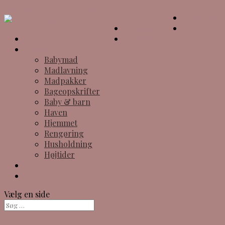
theresa@forstadsmor.dk
Facebook
Facebook
Instagram
Forside
Instagram
Kategorier
Babymad
Madlavning
Madpakker
Bageopskrifter
Baby & barn
Haven
Hjemmet
Rengøring
Husholdning
Højtider
Om
Find opskrift
Vælg en side