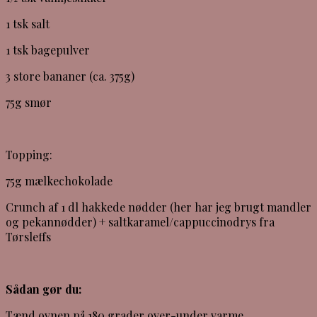
1 tsk salt
1 tsk bagepulver
3 store bananer (ca. 375g)
75g smør
Topping:
75g mælkechokolade
Crunch af 1 dl hakkede nødder (her har jeg brugt mandler
og pekannødder) + saltkaramel/cappuccinodrys fra
Tørsleffs
Sådan gør du:
Tænd ovnen på 180 grader over-under varme.