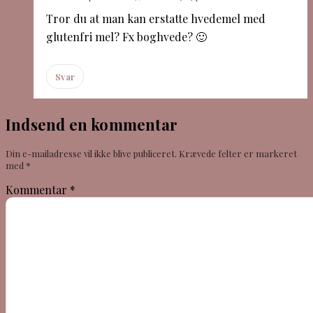
Tror du at man kan erstatte hvedemel med
glutenfri mel? Fx boghvede? 🙂
Svar
Indsend en kommentar
Din e-mailadresse vil ikke blive publiceret.
Krævede felter er markeret
med
*
Kommentar
*