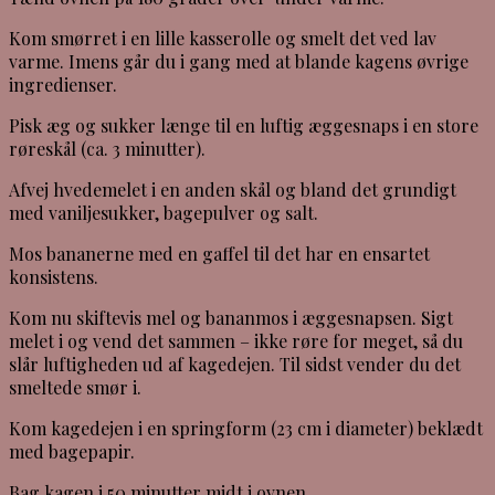
Kom smørret i en lille kasserolle og smelt det ved lav
varme. Imens går du i gang med at blande kagens øvrige
ingredienser.
Pisk æg og sukker længe til en luftig æggesnaps i en store
røreskål (ca. 3 minutter).
Afvej hvedemelet i en anden skål og bland det grundigt
med vaniljesukker, bagepulver og salt.
Mos bananerne med en gaffel til det har en ensartet
konsistens.
Kom nu skiftevis mel og bananmos i æggesnapsen. Sigt
melet i og vend det sammen – ikke røre for meget, så du
slår luftigheden ud af kagedejen. Til sidst vender du det
smeltede smør i.
Kom kagedejen i en springform (23 cm i diameter) beklædt
med bagepapir.
Bag kagen i 50 minutter midt i ovnen.