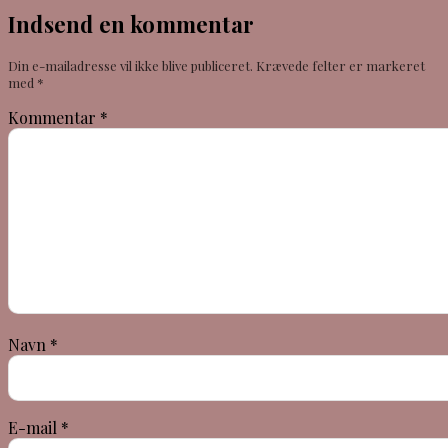
Indsend en kommentar
Din e-mailadresse vil ikke blive publiceret.
Krævede felter er markeret
med
*
Kommentar
*
Navn
*
E-mail
*