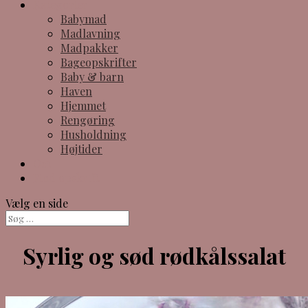
Kategorier
Babymad
Madlavning
Madpakker
Bageopskrifter
Baby & barn
Haven
Hjemmet
Rengøring
Husholdning
Højtider
Om
Find opskrift
Vælg en side
Syrlig og sød rødkålssalat