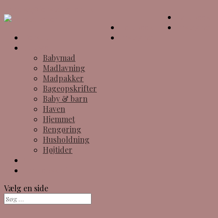
theresa@forstadsmor.dk
Facebook
Facebook
Instagram
Forside
Instagram
Kategorier
Babymad
Madlavning
Madpakker
Bageopskrifter
Baby & barn
Haven
Hjemmet
Rengøring
Husholdning
Højtider
Om
Find opskrift
Vælg en side