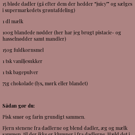
15 bløde dadler (gå efter dem der hedder “juicy” og sælges
i supermarkedets grøntafdeling)
1 dl mælk
100g blandede nødder (her har jeg brugt pistacie- og
hasselnødder samt mandler)
150g fuldkornsmel
1 tsk vaniljesukker
1 tsk bagepulver
75g chokolade (lys, mørk eller blandet)
Sådan gør du:
Pisk smør og farin grundigt sammen.
Fjern stenene fra dadlerne og blend dadler, æg og mælk
sammen, til der ikke er klumper i fra dadlerne. Hæld det i