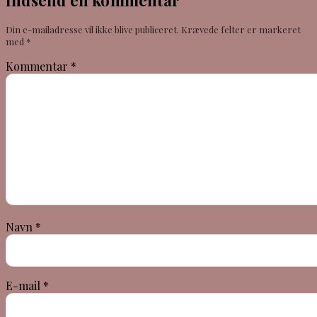
Din e-mailadresse vil ikke blive publiceret.
Krævede felter er markeret
med
*
Kommentar
*
Navn
*
E-mail
*