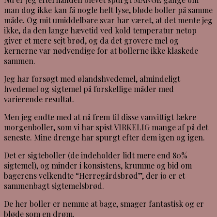
man dog ikke kan få nogle helt lyse, bløde boller på samme
måde. Og mit umiddelbare svar har været, at det mente jeg
ikke, da den lange hævetid ved kold temperatur netop
giver et mere sejt brød, og da det grovere mel og
kernerne var nødvendige for at bollerne ikke klaskede
sammen.
Jeg har forsøgt med ølandshvedemel, almindeligt
hvedemel og sigtemel på forskellige måder med
varierende resultat.
Men jeg endte med at nå frem til disse vanvittigt lækre
morgenboller, som vi har spist VIRKELIG mange af på det
seneste. Mine drenge har spurgt efter dem igen og igen.
Det er sigteboller (de indeholder lidt mere end 80%
sigtemel), og minder i konsistens, krumme og bid om
bagerens velkendte “Herregårdsbrød”, der jo er et
sammenbagt sigtemelsbrød.
De her boller er nemme at bage, smager fantastisk og er
bløde som en drøm.