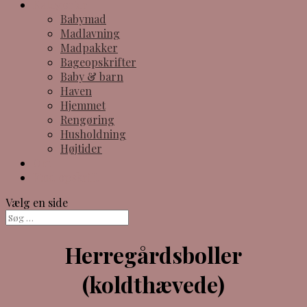
Kategorier
Babymad
Madlavning
Madpakker
Bageopskrifter
Baby & barn
Haven
Hjemmet
Rengøring
Husholdning
Højtider
Om
Find opskrift
Vælg en side
Herregårdsboller
(koldthævede)