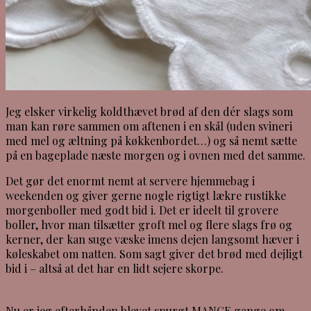
Jeg elsker virkelig koldthævet brød af den dér slags som
man kan røre sammen om aftenen i en skål (uden svineri
med mel og æltning på køkkenbordet…) og så nemt sætte
på en bageplade næste morgen og i ovnen med det samme.
Det gør det enormt nemt at servere hjemmebag i
weekenden og giver gerne nogle rigtigt lækre rustikke
morgenboller med godt bid i. Det er ideelt til grovere
boller, hvor man tilsætter groft mel og flere slags frø og
kerner, der kan suge væske imens dejen langsomt hæver i
køleskabet om natten. Som sagt giver det brød med dejligt
bid i – altså at det har en lidt sejere skorpe.
Nu er jeg efterhånden blevet spurgt MANGE gange om