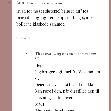
Ann
på juni 15, 2020 ved 9:29 am
Hvad for noget sigtemel bruger du? Jeg
prøvede engang denne opskrift, og syntes at
bollerne klaskede samme :/
Svar
Theresa Lange
på juni 15, 2020 ved 11:55
am
Hej
Jeg bruger sigtemel fra Valsemøllen
🙂
Dejen skal være så fast at du ikke
kan røre i den, når du stiller den til
hævning natten over.
MVH
Theresa // forstadsmor