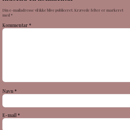
Din e-mailadresse vil ikke blive publiceret.
Krævede felter er markeret
med
*
Kommentar
*
Navn
*
E-mail
*