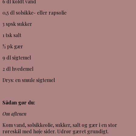
6 dl koldt vand
0,5 dl solsikke- eller rapsolie
3 spsk sukker
1 tsk salt
½ pk gær
9 dl sigtemel
2 dl hvedemel
Drys: en smule sigtemel
Sådan gør du:
Om aftenen
Kom vand, solsikkeolie, sukker, salt og gær i en stor
røreskål med høje sider. Udrør gæret grundigt.