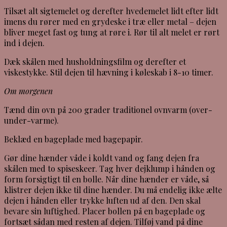
Tilsæt alt sigtemelet og derefter hvedemelet lidt efter lidt
imens du rører med en grydeske i træ eller metal – dejen
bliver meget fast og tung at røre i. Rør til alt melet er rørt
ind i dejen.
Dæk skålen med husholdningsfilm og derefter et
viskestykke. Stil dejen til hævning i køleskab i 8-10 timer.
Om morgenen
Tænd din ovn på 200 grader traditionel ovnvarm (over-
under-varme).
Beklæd en bageplade med bagepapir.
Gør dine hænder våde i koldt vand og fang dejen fra
skålen med to spiseskeer. Tag hver dejklump i hånden og
form forsigtigt til en bolle. Når dine hænder er våde, så
klistrer dejen ikke til dine hænder. Du må endelig ikke ælte
dejen i hånden eller trykke luften ud af den. Den skal
bevare sin luftighed. Placer bollen på en bageplade og
fortsæt sådan med resten af dejen. Tilføj vand på dine