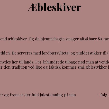
Æbleskiver
 end æbleskiver. Og de hjemmebagte smager altså bare SÅ meg
iden. De serveres med jordbærsyltetøj og puddersukker til (og 
nydes her til lands. For århundrede tilbage nød man at vende
der den tradition ved lige og faktisk kommer små æblestykker i
er og frem er der fuld julestemning på min
Instagram
– følg 