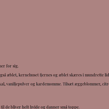
er for sig.
så æblet, kernehuset fjernes og æblet skæres i mundrette lid
onskal, vaniljepulver og kardemomme. Tilsæt æggeblommer, ci
til de bliver helt hvide og danner små toppe.