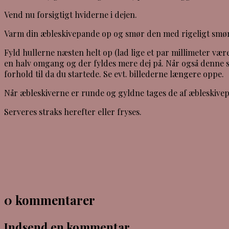
Vend nu forsigtigt hviderne i dejen.
Varm din æbleskivepande op og smør den med rigeligt smør.
Fyld hullerne næsten helt op (lad lige et par millimeter være
en halv omgang og der fyldes mere dej på. Når også denne s
forhold til da du startede. Se evt. billederne længere oppe.
Når æbleskiverne er runde og gyldne tages de af æbleskivep
Serveres straks herefter eller fryses.
0 kommentarer
Indsend en kommentar