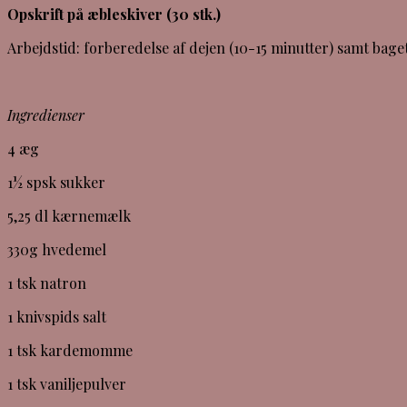
Opskrift på æbleskiver (30 stk.)
Arbejdstid: forberedelse af dejen (10-15 minutter) samt bage
Ingredienser
4 æg
1½ spsk sukker
5,25 dl kærnemælk
330g hvedemel
1 tsk natron
1 knivspids salt
1 tsk kardemomme
1 tsk vaniljepulver