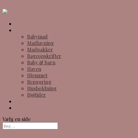
theresa@forstadsmor.dk
Forside
Kategorier
Babymad
Madlavning
Madpakker
Bageopskrifter
Baby & barn
Haven
Hjemmet
Rengøring
Husholdning
Højtider
Om
Find opskrift
Vælg en side