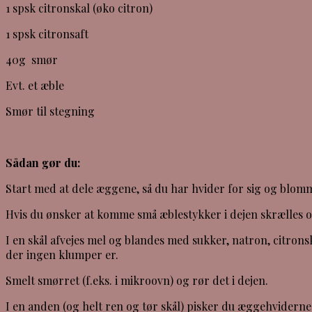
1 spsk citronskal (øko citron)
1 spsk citronsaft
40g smør
Evt. et æble
Smør til stegning
Sådan gør du:
Start med at dele æggene, så du har hvider for sig og blomm
Hvis du ønsker at komme små æblestykker i dejen skrælles og
I en skål afvejes mel og blandes med sukker, natron, citr
der ingen klumper er.
Smelt smørret (f.eks. i mikroovn) og rør det i dejen.
I en anden (og helt ren og tør skål) pisker du æggehviderne 