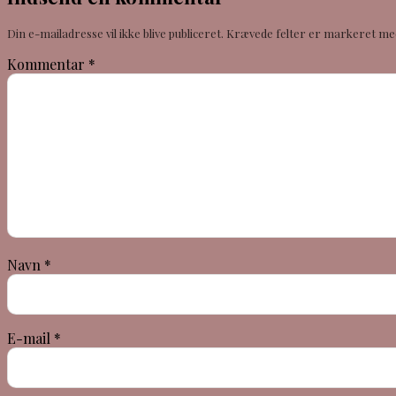
Din e-mailadresse vil ikke blive publiceret.
Krævede felter er markeret m
Kommentar
*
Navn
*
E-mail
*