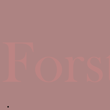
theresa@forstadsmor.dk
Forside