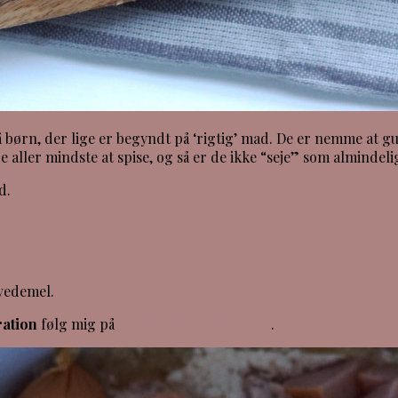
 børn, der lige er begyndt på ‘rigtig’ mad. De er nemme at gu
 aller mindste at spise, og så er de ikke “seje” som almindel
d.
hvedemel.
ration
følg mig på
Instagram (KLIK HER)
.