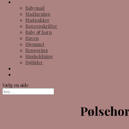
Kategorier
Babymad
Madlavning
Madpakker
Bageopskrifter
Baby & barn
Haven
Hjemmet
Rengøring
Husholdning
Højtider
Om
Find opskrift
Vælg en side
Pølsehor