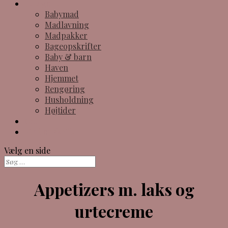
Kategorier
Babymad
Madlavning
Madpakker
Bageopskrifter
Baby & barn
Haven
Hjemmet
Rengøring
Husholdning
Højtider
Om
Find opskrift
Vælg en side
Appetizers m. laks og
urtecreme