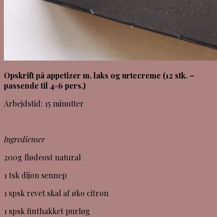
Opskrift på appetizer m. laks og urtecreme (12 stk. –
passende til 4-6 pers.)
Arbejdstid: 15 minutter
Ingredienser
200g flødeost natural
1 tsk dijon sennep
1 spsk revet skal af øko citron
1 spsk finthakket purløg