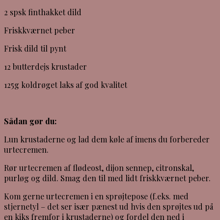
2 spsk finthakket dild
Friskkværnet peber
Frisk dild til pynt
12 butterdejs krustader
125g koldrøget laks af god kvalitet
Sådan gør du:
Lun krustaderne og lad dem køle af imens du forbereder
urtecremen.
Rør urtecremen af flødeost, dijon sennep, citronskal,
purløg og dild. Smag den til med lidt friskkværnet peber.
Kom gerne urtecremen i en sprøjtepose (f.eks. med
stjernetyl – det ser især pænest ud hvis den sprøjtes ud på
en kiks fremfor i krustaderne) og fordel den ned i