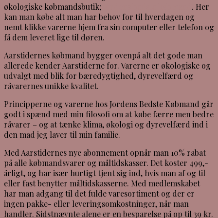
økologiske købmandsbutik;
Jordens bedste købmand
. Her
kan man købe alt man har behov for til hverdagen og
nemt klikke varerne hjem fra sin computer eller telefon og
få dem leveret lige til døren.
Aarstidernes købmand bygger ovenpå alt det gode man
allerede kender Aarstiderne for. Varerne er økologiske og
udvalgt med blik for bæredygtighed, dyrevelfærd og
råvarernes unikke kvalitet.
Principperne og varerne hos Jordens Bedste Købmand går
godt i spænd med min filosofi om at købe færre men bedre
råvarer – og at tænke klima, økologi og dyrevelfærd ind i
den mad jeg laver til min familie.
Med Aarstidernes nye abonnement opnår man 10% rabat
på alle købmandsvarer og måltidskasser. Det koster 499,-
årligt, og har især hurtigt tjent sig ind, hvis man af og til
eller fast benytter måltidskasserne. Med medlemskabet
har man adgang til det fulde varesortiment og der er
ingen pakke- eller leveringsomkostninger, når man
handler. Sidstnævnte alene er en besparelse på op til 39 kr.