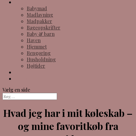
Kategorier
Babymad
Madlavning
Madpakker
Bageopskrifter
Baby & barn
Haven
Hjemmet
Rengøring
Husholdning
Højtider
Om
Find opskrift
Vælg en side
Hvad jeg har i mit køleskab –
og mine favoritkøb fra