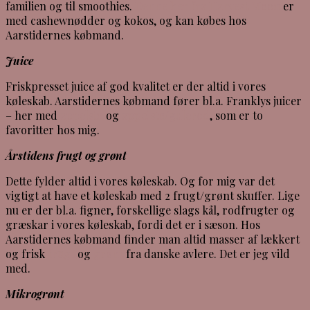
familien og til smoothies.
Denne her fra Harvest Moon
er
med cashewnødder og kokos, og kan købes hos
Aarstidernes købmand.
Juice
Friskpresset juice af god kvalitet er der altid i vores
køleskab. Aarstidernes købmand fører bl.a. Franklys juicer
– her med
appelsin
og
appelsin/gulerod
, som er to
favoritter hos mig.
Årstidens frugt og grønt
Dette fylder altid i vores køleskab. Og for mig var det
vigtigt at have et køleskab med 2 frugt/grønt skuffer. Lige
nu er der bl.a. figner, forskellige slags kål, rodfrugter og
græskar i vores køleskab, fordi det er i sæson. Hos
Aarstidernes købmand finder man altid masser af lækkert
og frisk
frugt
og
grønt
fra danske avlere. Det er jeg vild
med.
Mikrogrønt