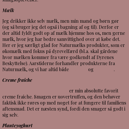
Mælk
Jeg drikker ikke selv mælk, men min mand og børn gør
(og så bruger jeg det også i bagning af og til). Derfor er
der altid fyldt godt op af mælk hjemme hos os, men gerne
mælk, hvor jeg har bedre samvittighed over at købe det.
Her er jeg særligt glad for Naturmælks produkter, som er
økomælk med fokus på dyrevelfærd (bl.a. skal gårdene
hvor mælken kommer fra være godkendt af Dyrenes
Beskyttelse). Aarstiderne forhandler produkterne fra
Naturmælk, og vi har altid både
letmælk
og
sødmælk
.
Creme fraiche
Creme fraichen fra Naturmælk
er min absolutte favorit
creme fraiche. Smagen er uovertruffen, og den behøver
faktisk ikke røres op med noget for at fungere til familiens
aftensmad. Det er næsten synd, fordi den smager så godt i
sig selv.
Planteyoghurt