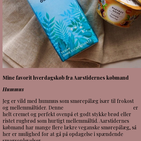
Mine favorit hverdagskøb fra Aarstidernes købmand
Hummus
Jeg er vild med hummus som smørepålæg især til frokost
og mellemmåltider. Denne
hummus fra Organic Kitchen
er
helt cremet og perfekt ovenpå et godt stykke brød eller
ristet rugbrød som hurtigt mellemmåltid. Aarstidernes
købmand har mange flere lækre veganske smørepålæg, så
her er mulighed for at gå på opdagelse i spændende
smagsoplevelser.