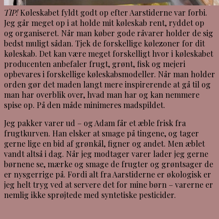
TIP!
Køleskabet fyldt godt op efter Aarstiderne var forbi.
Jeg går meget op i at holde mit køleskab rent, ryddet op
og organiseret. Når man køber gode råvarer holder de sig
bedst muligt sådan. Tjek de forskellige kølezoner for dit
køleskab. Det kan være meget forskelligt hvor i køleskabet
producenten anbefaler frugt, grønt, fisk og mejeri
opbevares i forskellige køleskabsmodeller. Når man holder
orden gør det maden langt mere inspirerende at gå til og
man har overblik over, hvad man har og kan nemmere
spise op. På den måde minimeres madspildet.
Jeg pakker varer ud – og Adam får et æble frisk fra
frugtkurven. Han elsker at smage på tingene, og tager
gerne lige en bid af grønkål, figner og andet. Men æblet
vandt altså i dag. Når jeg modtager varer lader jeg gerne
børnene se, mærke og smage de frugter og grøntsager de
er nysgerrige på. Fordi alt fra Aarstiderne er økologisk er
jeg helt tryg ved at servere det for mine børn – varerne er
nemlig ikke sprøjtede med syntetiske pesticider.