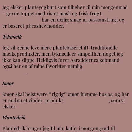
Jeg elsker planteyoghurt som tilbehør til min morgenmad
– gerne toppet med ristet müsli og frisk frugt.
Denne her
fra Harvest Moon
har en dejlig smag af passionsfrugt og
er baseret på cashewnødder.
Tykmælk
Jeg vil gerne leve mere plantebaseret ift. traditionelle
mælkeprodukter, men tykmælk er simpelthen noget jeg
ikke kan slippe. Heldigvis fører Aarstidernes købmand
også her en af mine favoritter nemlig
tykmælken fra
Naturmælk
.
Smør
Smør skal helst være ”rigtig” smør hjemme hos os, og her
er endnu et vinder-produkt
smør fra Naturmælk
, som vi
elsker.
Plantedrik
Plantedrik bruger jeg til min kaffe, i morgengrød til