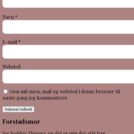
Navn
*
E-mail
*
Websted
Gem mit navn, mail og websted i denne browser til
næste gang jeg kommenterer.
Indsend indhold
Forstadsmor
Jeg hedder Theresa, og det er mig der står bag