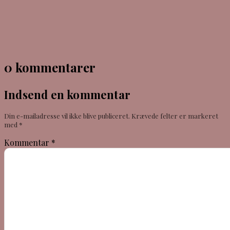
0 kommentarer
Indsend en kommentar
Din e-mailadresse vil ikke blive publiceret.
Krævede felter er markeret
med
*
Kommentar
*