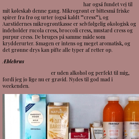
Mikrogrønt kassen fra Aarstiderne
har også fundet vej til
mit køleskab denne gang. Mikrogrønt er bittesmå friske
spirer fra frø og urter (også kaldt ”cress”), og
Aarstidernes mikrogrøntkasse er selvfølgelig økologisk og
indeholder rucola cress, broccoli cress, mustard cress og
purpur cress. De bruges på samme måde som
krydderurter. Smagen er intens og meget aromatisk, og
det grønne drys kan pifte alle typer af retter op.
Æblebrus
Æblejuicen med brus
er uden alkohol og perfekt til mig,
fordi jeg jo lige nu er gravid. Nydes til god mad i
weekenden.