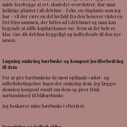
måde forebygge at evt. skadedyr overvintrer. Har man
helårige planter i sit drivhus – f.eks. en vinplante som jeg
har – vil der være en del løvfald fra den henover vinteren.
Det fejes sammen, der luftes ud i drivhuset og man kan
begynde at stille kapilærkasser osv. frem så det hele er
klar. Gør dit drivhus hyggeligt og indbydende til den nye
sæson.
Lugning omkring bærbuske og kompost/jordforbedring
til dem
For at give bærbuskene de mest optimale vækst- og
udbyttebetingelser luges der omkring dem. Jeg lægger
desuden kompost rundt om dem og giver frisk
surbundsjord til blåbærbuske.
Jeg beskærer mine bærbuske i efteråret.
Forspiring og indkøb af frø