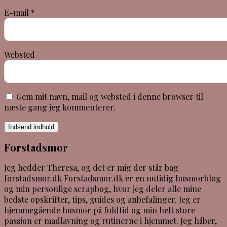
E-mail
*
Websted
Gem mit navn, mail og websted i denne browser til
næste gang jeg kommenterer.
Indsend indhold
Forstadsmor
Jeg hedder Theresa, og det er mig der står bag
forstadsmor.dk Forstadsmor.dk er en nutidig husmorblog
og min personlige scrapbog, hvor jeg deler alle mine
bedste opskrifter, tips, guides og anbefalinger. Jeg er
hjemmegående husmor på fuldtid og min helt store
passion er madlavning og rutinerne i hjemmet. Jeg håber,