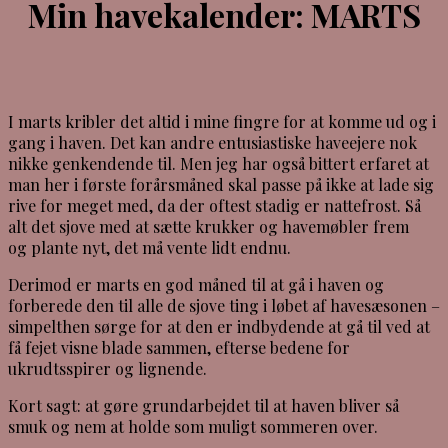
Min havekalender: MARTS
I marts kribler det altid i mine fingre for at komme ud og i
gang i haven. Det kan andre entusiastiske haveejere nok
nikke genkendende til. Men jeg har også bittert erfaret at
man her i første forårsmåned skal passe på ikke at lade sig
rive for meget med, da der oftest stadig er nattefrost. Så
alt det sjove med at sætte krukker og havemøbler frem
og plante nyt, det må vente lidt endnu.
Derimod er marts en god måned til at gå i haven og
forberede den til alle de sjove ting i løbet af havesæsonen –
simpelthen sørge for at den er indbydende at gå til ved at
få fejet visne blade sammen, efterse bedene for
ukrudtsspirer og lignende.
Kort sagt: at gøre grundarbejdet til at haven bliver så
smuk og nem at holde som muligt sommeren over.