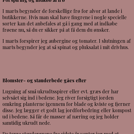
I marts begynder de forskellige frø for alvor at lande i
butikkerne. Hvis man skal have fingrene i nogle specielle
sorter kan det anbefales at gå i gang med at indkøbe
frøene nu, så du er sikker på at få dem du ønsker.
I marts forspirer jeg aubergine og tomater. I slutningen af
marts begynder jeg at så spinat og pluksalat i mit drivhus.
Blomster- og stauderbede gåes efter
Lugning af små ukrudtsspirer eller evt. græs der har
selvsået sig ind i bedene. Jeg river forsigtigt jorden
omkring planterne igennem for blade og kviste og fjerner
disse. Jeg lægger et godt lag jordforbedring eller kompost
ud i bedene. Så får de masser af næring og jeg holder
samtidig ukrudt nede.
De tørre staudergrene fra sidste år venter jeg med at