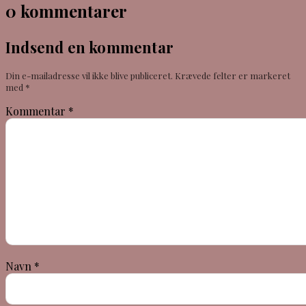
0 kommentarer
Indsend en kommentar
Din e-mailadresse vil ikke blive publiceret.
Krævede felter er markeret
med
*
Kommentar
*
Navn
*