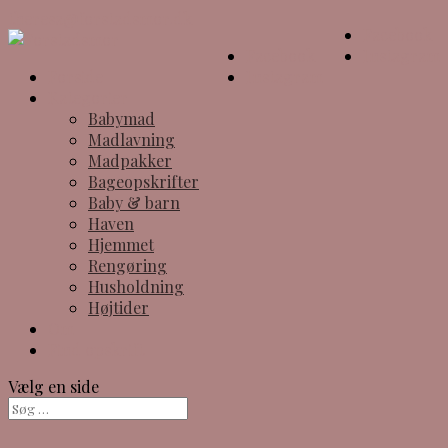
theresa@forstadsmor.dk
Facebook
Facebook
Instagram
Forside
Instagram
Kategorier
Babymad
Madlavning
Madpakker
Bageopskrifter
Baby & barn
Haven
Hjemmet
Rengøring
Husholdning
Højtider
Om
Find opskrift
Vælg en side