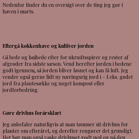
Nedenfor finder du en oversigt over de ting jeg gør i
haven i marts.
Eftergå køkkenhave og kultiver jorden
Gå bede og højbede efter for ukrudtsspirer og rester af
afgrøder fra sidste sæson. Vend herefter jorden i bedene
godt igennem, så jorden bliver løsnet og kan få luft. Jeg
vender også gerne lidt ny næringsrig jord i – f.eks. gødet
jord fra plantesække og noget kompost eller
jordforbedring.
Gøre drivhus forårsklart
Jeg anbefaler naturligvis at man tømmer sit drivhus for
planter om efteråret, og derefter rengører det grundigt.
Her bør man også vaske drivhuset godt ned og på den