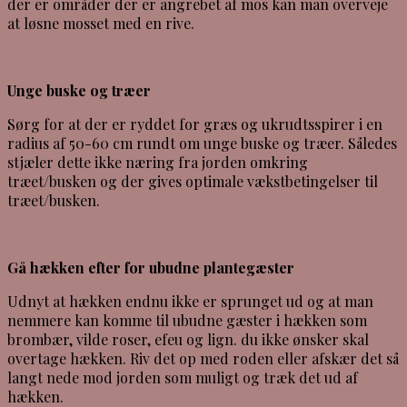
der er områder der er angrebet af mos kan man overveje
at løsne mosset med en rive.
Unge buske og træer
Sørg for at der er ryddet for græs og ukrudtsspirer i en
radius af 50-60 cm rundt om unge buske og træer. Således
stjæler dette ikke næring fra jorden omkring
træet/busken og der gives optimale vækstbetingelser til
træet/busken.
Gå hækken efter for ubudne plantegæster
Udnyt at hækken endnu ikke er sprunget ud og at man
nemmere kan komme til ubudne gæster i hækken som
brombær, vilde roser, efeu og lign. du ikke ønsker skal
overtage hækken. Riv det op med roden eller afskær det så
langt nede mod jorden som muligt og træk det ud af
hækken.