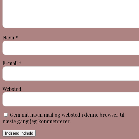
Navn
*
E-mail
*
Websted
Gem mit navn, mail og websted i denne browser til
næste gang jeg kommenterer.
Indsend indhold