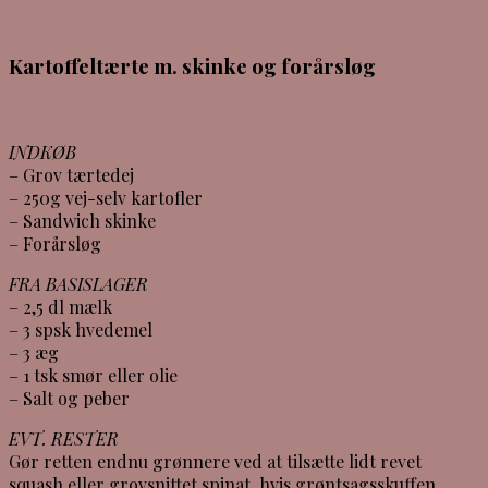
Kartoffeltærte m. skinke og forårsløg
INDKØB
– Grov tærtedej
– 250g vej-selv kartofler
– Sandwich skinke
– Forårsløg
FRA BASISLAGER
– 2,5 dl mælk
– 3 spsk hvedemel
– 3 æg
– 1 tsk smør eller olie
– Salt og peber
EVT. RESTER
Gør retten endnu grønnere ved at tilsætte lidt revet
squash eller grovsnittet spinat, hvis grøntsagsskuffen