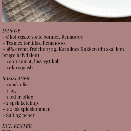
INDKØB
– Økologiske sorte bønner, Rema1000
– Texmex tortillas, Rema1000
– 18% creme fraiche 250g, Karolines Køkken (du skal kun
bruge halvdelen)
– 1 stor tomat, løsvægt køb
– 1 øko squash
BASISLAGER
– 1 spsk olie
– 1 løg
– 1 fed hvidløg
– 2 spsk ketchup
– 1/2 tsk spidskommen
– Salt og peber
EVT. RESTER