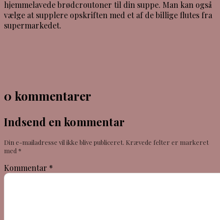
hjemmelavede brødcroutoner til din suppe. Man kan også
vælge at supplere opskriften med et af de billige flutes fra
supermarkedet.
0 kommentarer
Indsend en kommentar
Din e-mailadresse vil ikke blive publiceret.
Krævede felter er markeret
med
*
Kommentar
*