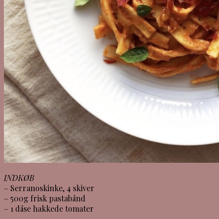
INDKØB
– Serranoskinke, 4 skiver
– 500g frisk pastabånd
– 1 dåse hakkede tomater