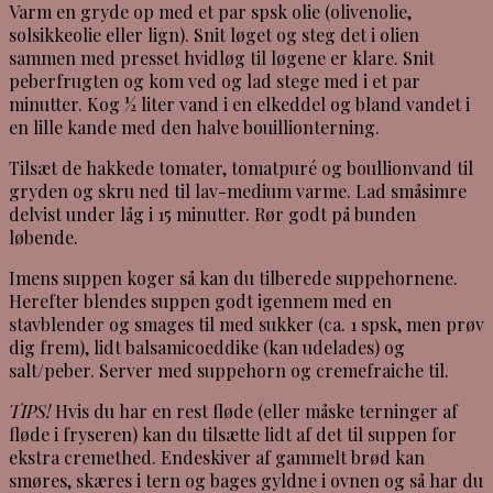
Varm en gryde op med et par spsk olie (olivenolie,
solsikkeolie eller lign). Snit løget og steg det i olien
sammen med presset hvidløg til løgene er klare. Snit
peberfrugten og kom ved og lad stege med i et par
minutter. Kog ½ liter vand i en elkeddel og bland vandet i
en lille kande med den halve bouillionterning.
Tilsæt de hakkede tomater, tomatpuré og boullionvand til
gryden og skru ned til lav-medium varme. Lad småsimre
delvist under låg i 15 minutter. Rør godt på bunden
løbende.
Imens suppen koger så kan du tilberede suppehornene.
Herefter blendes suppen godt igennem med en
stavblender og smages til med sukker (ca. 1 spsk, men prøv
dig frem), lidt balsamicoeddike (kan udelades) og
salt/peber. Server med suppehorn og cremefraiche til.
TIPS!
Hvis du har en rest fløde (eller måske terninger af
fløde i fryseren) kan du tilsætte lidt af det til suppen for
ekstra cremethed. Endeskiver af gammelt brød kan
smøres, skæres i tern og bages gyldne i ovnen og så har du