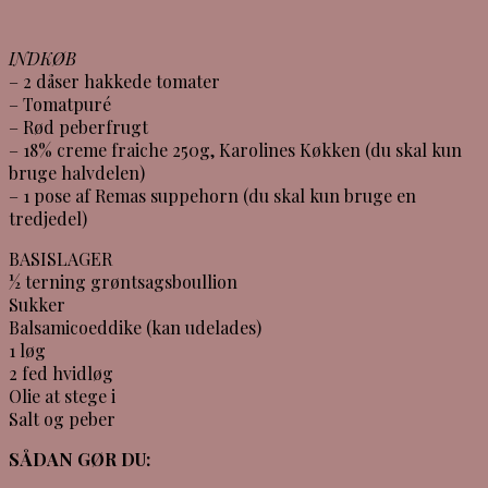
INDKØB
– 2 dåser hakkede tomater
– Tomatpuré
– Rød peberfrugt
– 18% creme fraiche 250g, Karolines Køkken (du skal kun
bruge halvdelen)
– 1 pose af Remas suppehorn (du skal kun bruge en
tredjedel)
BASISLAGER
½ terning grøntsagsboullion
Sukker
Balsamicoeddike (kan udelades)
1 løg
2 fed hvidløg
Olie at stege i
Salt og peber
SÅDAN GØR DU: