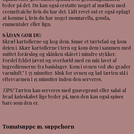
byder på det. Du kan også erstatte noget af mælken med
cremefraiche hvis du har det. Lidt revet ost er også oplagt
at komme i, hvis du har noget mozzarella, gouda,
emmentaler eller lign.
SÅDAN GØR DU:
Skræl kartoflerne og kog dem. Smør et tærtefad og kom
dejen i. Skær kartoflerne i tern og kom dem i sammen med
snittet forårsløg og skinken skåret i mindre stykker.
Fordel fyldet jævnt og overhæld med en mix lavet af
ingredienserne fra basislager. Kom i ovnen ved 180 grader
varmluft.’ I 35 minutter. Sluk for ovnen og lad tærten stå i
eftervarmen i 15 minutter inden den serveres.
TIPS!
Tærten kan serveres med gnavegrønt eller salat af
hvad køleskabet lige byder på, men den kan også spises
bare som den er.
Tomatsuppe m. suppehorn