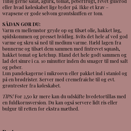
Tilføj gerne salat, agurk, tomat, peberfrugt, revet gulerod
eller hvad køleskabet lige byder på. Ikke et krav –
wrapsene er gode selvom grøntskuffen er tom.
SÅDAN GØR DU:
Varm en mellemstor gryde op og tilsæt olie, hakket løg,
spidskommen og presset hvidløg. Svits det hele af ved god
varme og skru så ned til medium varme. Hæld lagen fra
bønnerne og tilsæt dem sammen med fintrevet squash,
hakket tomat og ketchup. Bland det hele godt sammen og
lad det simre i ca. 10 minutter inden du smager til med salt
og peber.
Lun pandekagerne i mikroovn eller pakket ind i staniol og
på en brødrister. Server med cremefraiche til og evt.
grøntrester fra køleskabet.
TIPS!
For 2,50 kr mere kan du udskifte hvedetortillas med
en fuldkornsversion. Du kan også servere lidt ris eller
bulgur til retten for ekstra mæthed.