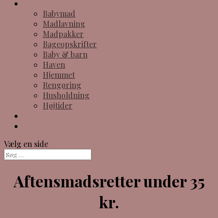
Kategorier
Babymad
Madlavning
Madpakker
Bageopskrifter
Baby & barn
Haven
Hjemmet
Rengøring
Husholdning
Højtider
Om
Find opskrift
Vælg en side
Aftensmadsretter under 35
kr.