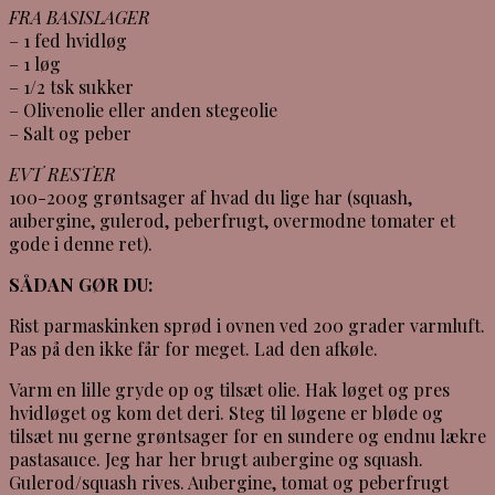
FRA BASISLAGER
– 1 fed hvidløg
– 1 løg
– 1/2 tsk sukker
– Olivenolie eller anden stegeolie
– Salt og peber
EVT RESTER
100-200g grøntsager af hvad du lige har (squash,
aubergine, gulerod, peberfrugt, overmodne tomater et
gode i denne ret).
SÅDAN GØR DU:
Rist parmaskinken sprød i ovnen ved 200 grader varmluft.
Pas på den ikke får for meget. Lad den afkøle.
Varm en lille gryde op og tilsæt olie. Hak løget og pres
hvidløget og kom det deri. Steg til løgene er bløde og
tilsæt nu gerne grøntsager for en sundere og endnu lækre
pastasauce. Jeg har her brugt aubergine og squash.
Gulerod/squash rives. Aubergine, tomat og peberfrugt