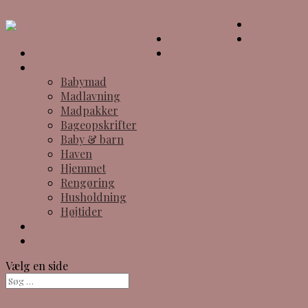
theresa@forstadsmor.dk
Facebook
Facebook
Instagram
Forside
Instagram
Kategorier
Babymad
Madlavning
Madpakker
Bageopskrifter
Baby & barn
Haven
Hjemmet
Rengøring
Husholdning
Højtider
Om
Find opskrift
Vælg en side