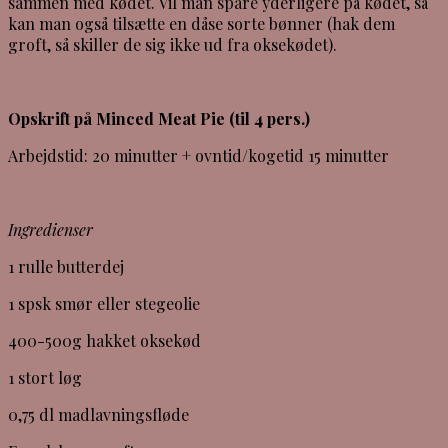
sammen med kødet. Vil man spare yderligere på kødet, så
kan man også tilsætte en dåse sorte bønner (hak dem
groft, så skiller de sig ikke ud fra oksekødet).
Opskrift på Minced Meat Pie (til 4 pers.)
Arbejdstid: 20 minutter + ovntid/kogetid 15 minutter
Ingredienser
1 rulle butterdej
1 spsk smør eller stegeolie
400-500g hakket oksekød
1 stort løg
0,75 dl madlavningsfløde