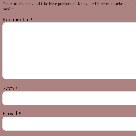
Din e-mailadresse vil ikke blive publiceret.
Krævede felter er markeret
med
*
Kommentar
*
Navn
*
E-mail
*