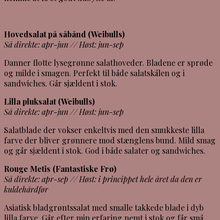
Hovedsalat på såbånd (Weibulls)
Så direkte: apr-jun //
Høst: jun-sep
Danner flotte lysegrønne salathoveder. Bladene er sprøde
og milde i smagen. Perfekt til både salatskålen og i
sandwiches. Går sjældent i stok.
Lilla pluksalat (Weibulls)
Så direkte: apr-jun //
Høst: jun-sep
Salatblade der vokser enkeltvis med den smukkeste lilla
farve der bliver grønnere mod stænglens bund. Mild smag
og går sjældent i stok. God i både salater og sandwiches.
Rouge Metis (Fantastiske Frø)
Så direkte: apr-sep //
Høst: i princippet hele året da den er
kuldehårdfør
Asiatisk bladgrøntssalat med smalle takkede blade i dyb
lilla farve. Går efter min erfaring nemt i stok og får små