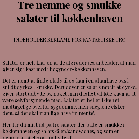
Tre nemme og smukke
salater til køkkenhaven
– INDEHOLDER REKLAME FOR FANTASTISKE FRØ –
Salater er helt klar en af de afgrøder jeg anbefaler, at man
giver sig i kast med i begynder-køkkenhaven.
Det er nemt at finde plads til og kan i en altanhave også
snildt dyrkes i krukke. Derudover er salat simpelt at dyrke,
giver stort udbytte og noget man dagligt vil føle gavn af at
være selvforsynende med. Salater er heller ikke ret
modtagelige overfor sygdomme, men sneglene elsker
dem, så det skal man lige have ‘in mente’.
Her får du mit bud på tre salater der både er smukke i
køkkenhaven og salatskålen/sandwiches, og som er
nemme at få et godt udbytte af.