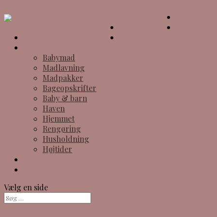
theresa@forstadsmor.dk
Facebook
Facebook
Instagram
Forside
Instagram
Kategorier
Babymad
Madlavning
Madpakker
Bageopskrifter
Baby & barn
Haven
Hjemmet
Rengøring
Husholdning
Højtider
Om
Find opskrift
Vælg en side