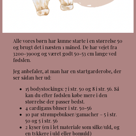
Alle vores børn har kunne starte i en størrelse 50
og brugt det i næsten 1 måned. De har vejet fra
3200-3900g og været godt 50-53 cm lange ved
fødslen.
Jeg anbefaler, at man har en startgarderobe, der
ser sådan her ud:
15 bodystockings: 7 i str. 50 og 8 i str. 56. Så
kan du efter fødslen købe mere i den
størrelse der passer bedst.
4 cardigans/bluser i str. 50-56
10 par strømpebukser/gamacher – 5 i str.
50 og 5 i str. 56
2 kyser (en i let materiale som silke/uld, og
en tykkere i uld eller bomuld)