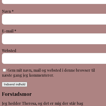
Navn
*
E-mail
*
Websted
Gem mit navn, mail og websted i denne browser til
næste gang jeg kommenterer.
Indsend indhold
Forstadsmor
Jeg hedder Theresa, og det er mig der står bag