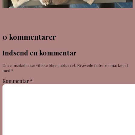
0 kommentarer
Indsend en kommentar
Din e-mailadresse vil ikke blive publiceret.
Krævede felter er markeret
med
*
Kommentar
*