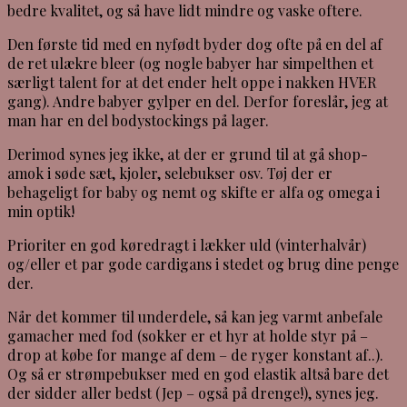
bedre kvalitet, og så have lidt mindre og vaske oftere.
Den første tid med en nyfødt byder dog ofte på en del af
de ret ulækre bleer (og nogle babyer har simpelthen et
særligt talent for at det ender helt oppe i nakken HVER
gang). Andre babyer gylper en del. Derfor foreslår, jeg at
man har en del bodystockings på lager.
Derimod synes jeg ikke, at der er grund til at gå shop-
amok i søde sæt, kjoler, selebukser osv. Tøj der er
behageligt for baby og nemt og skifte er alfa og omega i
min optik!
Prioriter en god køredragt i lækker uld (vinterhalvår)
og/eller et par gode cardigans i stedet og brug dine penge
der.
Når det kommer til underdele, så kan jeg varmt anbefale
gamacher med fod (sokker er et hyr at holde styr på –
drop at købe for mange af dem – de ryger konstant af..).
Og så er strømpebukser med en god elastik altså bare det
der sidder aller bedst (Jep – også på drenge!), synes jeg.