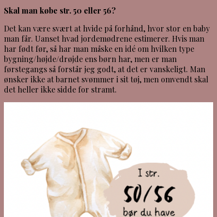
Skal man købe str. 50 eller 56?
Det kan være svært at hvide på forhånd, hvor stor en baby
man får. Uanset hvad jordemødrene estimerer. Hvis man
har født før, så har man måske en idé om hvilken type
bygning/højde/drøjde ens børn har, men er man
førstegangs så forstår jeg godt, at det er vanskeligt. Man
ønsker ikke at barnet svømmer i sit tøj, men omvendt skal
det heller ikke sidde for stramt.