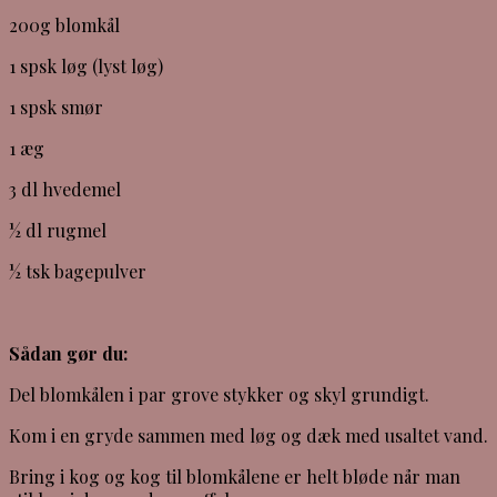
200g blomkål
1 spsk løg (lyst løg)
1 spsk smør
1 æg
3 dl hvedemel
½ dl rugmel
½ tsk bagepulver
Sådan gør du:
Del blomkålen i par grove stykker og skyl grundigt.
Kom i en gryde sammen med løg og dæk med usaltet vand.
Bring i kog og kog til blomkålene er helt bløde når man