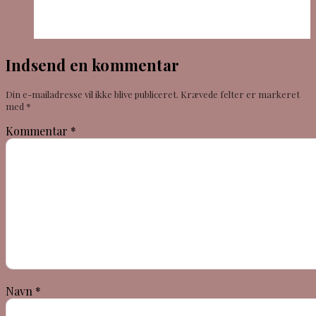
Indsend en kommentar
Din e-mailadresse vil ikke blive publiceret.
Krævede felter er markeret
med
*
Kommentar
*
Navn
*