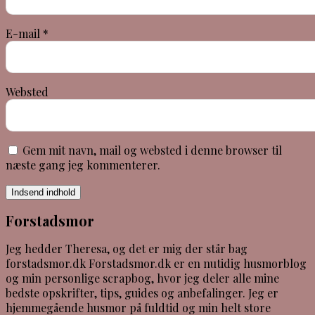
E-mail
*
Websted
Gem mit navn, mail og websted i denne browser til
næste gang jeg kommenterer.
Indsend indhold
Forstadsmor
Jeg hedder Theresa, og det er mig der står bag
forstadsmor.dk Forstadsmor.dk er en nutidig husmorblog
og min personlige scrapbog, hvor jeg deler alle mine
bedste opskrifter, tips, guides og anbefalinger. Jeg er
hjemmegående husmor på fuldtid og min helt store