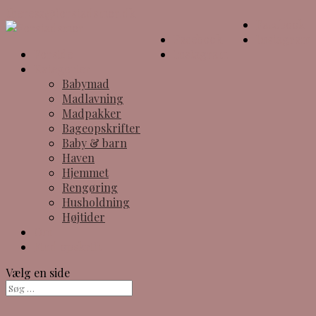
theresa@forstadsmor.dk
Facebook
Facebook
Instagram
Forside
Instagram
Kategorier
Babymad
Madlavning
Madpakker
Bageopskrifter
Baby & barn
Haven
Hjemmet
Rengøring
Husholdning
Højtider
Om
Find opskrift
Vælg en side