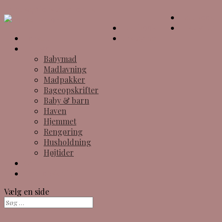
theresa@forstadsmor.dk
Facebook
Facebook
Instagram
Forside
Instagram
Kategorier
Babymad
Madlavning
Madpakker
Bageopskrifter
Baby & barn
Haven
Hjemmet
Rengøring
Husholdning
Højtider
Om
Find opskrift
Vælg en side