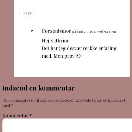
Svar
Forstadsmor
på juni 29, 2021 ved 9:13 pm
Hej Kathrine
Det har jeg desværre ikke erfaring
med. Men prøv 🙂
Indsend en kommentar
Din e-mailadresse vil ikke blive publiceret.
Krævede felter er markeret
med
*
Kommentar
*