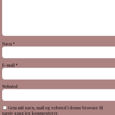
Navn
*
E-mail
*
Websted
Gem mit navn, mail og websted i denne browser til
næste gang jeg kommenterer.