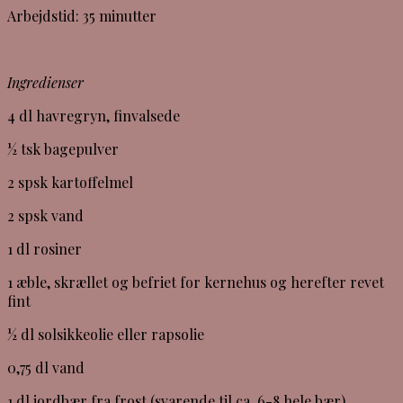
Arbejdstid: 35 minutter
Ingredienser
4 dl havregryn, finvalsede
½ tsk bagepulver
2 spsk kartoffelmel
2 spsk vand
1 dl rosiner
1 æble, skrællet og befriet for kernehus og herefter revet
fint
½ dl solsikkeolie eller rapsolie
0,75 dl vand
1 dl jordbær fra frost (svarende til ca. 6-8 hele bær)