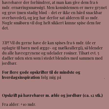
havrebarer der forhindrer, at man kan give dem fra 6
mdr. ernæringsmæssigt. Men konsistensen er mere grynet
og grov (men stadig blød – det er ikke en hård snackbar
overhovedet), og jeg har derfor sat alderen til 10 mdr.
Nogle småbørn vil dog helt sikkert kunne spise dem før
det.
TIP!
Vil du gerne have de kan spises fra 6 mdr. (de er
oplagte til børn med ægge- og mælkeallergi), så blender
du alle havregrynene og udelader rosiner. Tilsæt evt. 5
dadler uden sten som i stedet blendes med sammen med
jordbær.
For flere gode opskrifter til de mindste og
hverdagsinspiration
følg mig på
Instagram (KLIK HER)
.
Opskrift på havrebarer m. æble og jordbær (ca. 12 stk.)
Fra alder: +10 mdr.