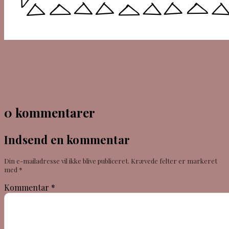
0 kommentarer
Indsend en kommentar
Din e-mailadresse vil ikke blive publiceret.
Krævede felter er markeret
med
*
Kommentar
*