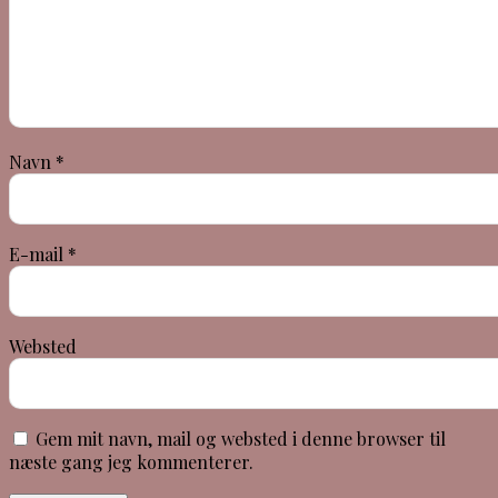
Navn
*
E-mail
*
Websted
Gem mit navn, mail og websted i denne browser til
næste gang jeg kommenterer.