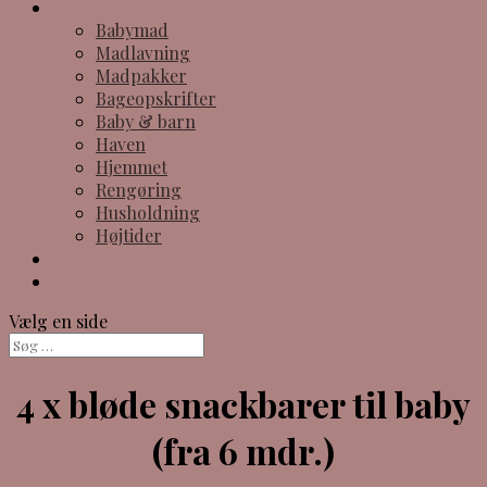
Kategorier
Babymad
Madlavning
Madpakker
Bageopskrifter
Baby & barn
Haven
Hjemmet
Rengøring
Husholdning
Højtider
Om
Find opskrift
Vælg en side
4 x bløde snackbarer til baby
(fra 6 mdr.)