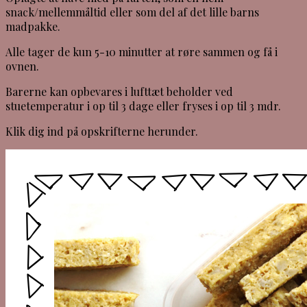
snack/mellemmåltid eller som del af det lille barns
madpakke.
Alle tager de kun 5-10 minutter at røre sammen og få i
ovnen.
Barerne kan opbevares i lufttæt beholder ved
stuetemperatur i op til 3 dage eller fryses i op til 3 mdr.
Klik dig ind på opskrifterne herunder.