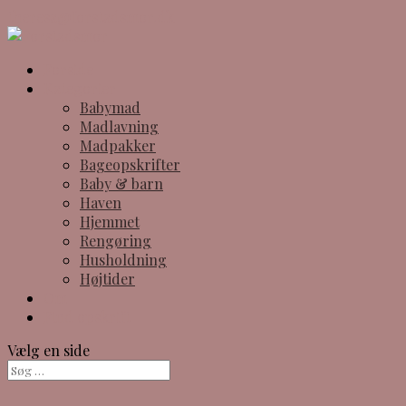
theresa@forstadsmor.dk
Forside
Kategorier
Babymad
Madlavning
Madpakker
Bageopskrifter
Baby & barn
Haven
Hjemmet
Rengøring
Husholdning
Højtider
Om
Find opskrift
Vælg en side