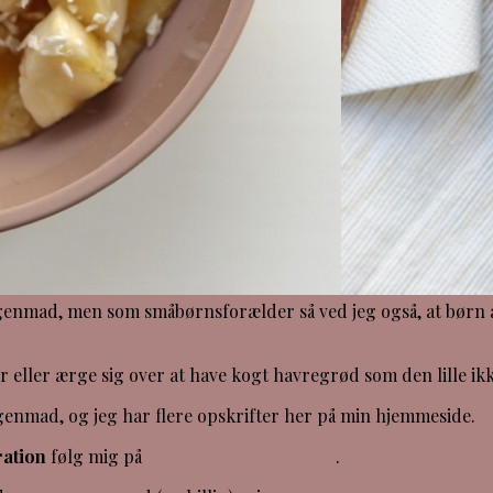
ad, men som småbørnsforælder så ved jeg også, at børn af og
 eller ærge sig over at have kogt havregrød som den lille ikk
enmad, og jeg har flere opskrifter her på min hjemmeside.
ration
følg mig på
Instagram (KLIK HER)
.