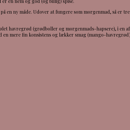
 en nem og god (og billig) spise.
d på en ny måde. Udover at fungere som morgenmad, så er tre
dkølet havregrød (grødboller og morgenmads-hapsere), i en af
ed en mere fin konsistens og lækker smag (mango-havregrød)