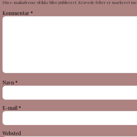
Din e-mailadresse vil ikke blive publiceret.
Krævede felter er markeret m
Kommentar
*
Navn
*
E-mail
*
Websted